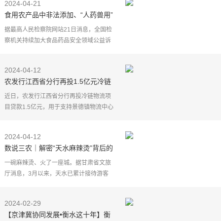
2024-04-21
食用农产品中非法添加、“人药兽用”
……这些行为被立案→
据最高人民检察院网站21日消息，全国检
察机关持续加大食品药品安全领域公益诉
讼办案力度，2023年共立案23754件，其
中涉食品安全（含农产品质量安全）18827
2024-04-12
件，涉药品安全49
农发行江西省分行再投1.5亿元冷链
物流项目贷款助力鲜活农产品“走南
近日，农发行江西省分行再投冷链物流项
闯北”
目贷款1.5亿元，用于支持景德镇物流中心
建设项目，助力建设规模合理、服务配
套、管理规范的鲜活农产品物流配送中
2024-04-12
心。该项目与周边物流
数说三农｜解密“天水麻辣烫”背后的
“甘味”农产品底蕴
一碗麻辣烫、火了一座城。据甘肃省文旅
厅消息，3月以来，天水已累计接待游客
613万人次，实现旅游综合收入35亿元。截
至4月5日18时，全网涉及"天水麻辣烫""甘
2024-02-29
肃文化旅游"相关
【京津冀协同发展•衡水这十年】衡