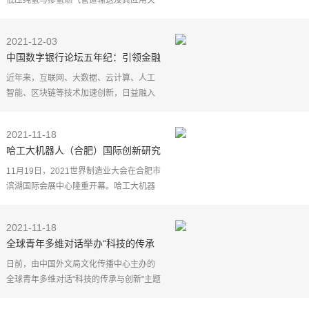
低压纯氢与掺氢燃气管道输送及其应用关
键技术研发"项目在我市启动。项目由市科
技局组织申报，获得自治区科技重大专项
2021-12-03
立项支持，并给予
中国数字银行论坛五年纪：引领金融
科技前沿 打造数字金融强音
近年来，互联网、大数据、云计算、人工
智能、区块链等技术加速创新，日益融入
经济社会发展各领域全过程，数字经济发
展速度之快、辐射范围之广、影响程度之
2021-11-18
深前所未有，正在
哈工大机器人（合肥）国际创新研究
院科创成果绽放一批平台成果、智能
11月19日，2021世界制造业大会在合肥市
产品、科技企业集中亮相世界制造业
滨湖国际会展中心隆重开幕。哈工大机器
大会
人（合肥）国际创新研究院携"哈工轩辕"实
时一体化机器人专属操作系统、轻巧型并
2021-11-18
联共融机器人、
全球青年多维对话举办“科技的传承
与创新”主题活动
日前，由中国外文局文化传播中心主办的
全球青年多维对话"科技的传承与创新"主题
活动举行，来自西班牙、墨西哥、白俄罗