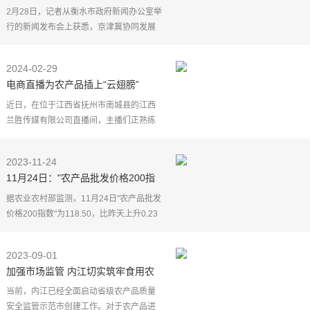
水市加快推进京津冀绿色农产品基地
2月28日，记者从衡水市政府新闻办公室举
建设
行的新闻发布会上获悉，京津冀协同发展
战略实施10年来，衡水市大力实施"农业综
合生产能力提升、高品质果蔬产业示范区
2024-02-29
创建、农产品加
电商直播为农产品插上“云翅膀”
近日，在位于江西省抚州市南城县的江西
兰胜传媒有限公司直播间，主播们正熟练
地向观众介绍"麻姑米粉""麻姑酒""南城剁
椒""洪门土鸡"等当地特色农副产品，吸引
2023-11-24
不少网民下单购
11月24日："农产品批发价格200指
数"比昨天上升0.23个点
据农业农村部监测，11月24日"农产品批发
价格200指数"为118.50，比昨天上升0.23
个点，"菜篮子"产品批发价格指数为
118.34，比昨天上升0.29个点。截至今日
2023-09-01
14:00时，全国农产品
加强市场监管 内江切实筑牢食用农
产品安全防线
当前，内江已经全面启动省级农产品质量
安全监管示范市创建工作。对于农产品进