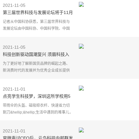
斯等国的中外科技专家齐聚线上，围绕科
2021-11-05
技文化的传承和
第三届世界科技与发展论坛将于11月
6日开幕
记者从中国科协获悉，第三届世界科技与
发展论坛由中国科协、中国科学院、中国
工程院联合主办，邀请联合国教科文组
织、国际科学理事会、世界工程组织联合
2021-11-05
会作为支持单位，定
科技创新驱动国潮复兴 须眉科技入
选毕马威中国新国货50榜单
为了更好地了解新国货品牌的崛起之路、
新消费时代的发展并为优秀企业成长提供
支持，毕马威中国在第四届进博会来临之
际，于2021年11月4日在上海首次推出"新
2021-11-01
国货50榜单"，国潮
点亮学生科技梦，深圳这所学校用5
天带学生嗨玩科创
带雨伞的头盔、磁吸晾衣杆、快速省力切
割刀&hellip;&hellip;生活中遇到的难事儿，
都在孩子们奇思妙想中得到了解决。
日前，中山大学深圳附属学校第二届科技
2021-11-01
节拉开帷幕，在
官微声讨CEO后，云鸟科技内部群发