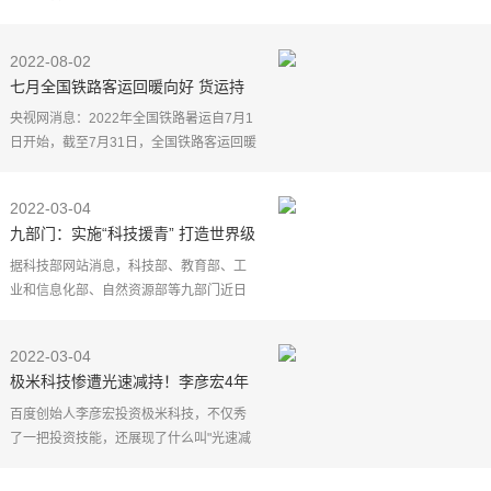
入市场后的质量安全保障工作，群众十分
关心。近日，记者从市市场监督管理局获
2022-08-02
悉，为切实维护人
七月全国铁路客运回暖向好 货运持
续高位运行
央视网消息：2022年全国铁路暑运自7月1
日开始，截至7月31日，全国铁路客运回暖
向好，铁路货运持续高位运行。
来自国铁集团的数据显示，7月份，全国铁
2022-03-04
路累计发送旅客2.24亿
九部门：实施“科技援青” 打造世界级
盐湖产业基地
据科技部网站消息，科技部、教育部、工
业和信息化部、自然资源部等九部门近日
印发《"十四五"东西部科技合作实施方案》
(以下简称《方案》)，通过实施"科技援
2022-03-04
疆""科技援藏""科
极米科技惨遭光速减持！李彦宏4年
狂赚22亿，汪涵却痛失10倍收益
百度创始人李彦宏投资极米科技，不仅秀
了一把投资技能，还展现了什么叫"光速减
持"。
昨天，"投影龙头"极米科技刚刚迎来解禁，