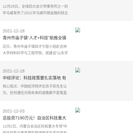
金融科技50企业”榜单!
12月29日，全球四大会计师事务所之一的
毕马威发布了2021毕马威中国金融科技企
业"双50"榜单，宏瓴科技凭借在保险科技相
关领域的突出表现，成功上榜"2021领先金
2021-12-18
融科技50企业"
青州市庙子镇“人才+科技”助推全镇
经济发展再上新台阶
近日，青州市庙子镇招才引智小组赴吉林
大学材料科学与工程学院，就建设"山东宇
信纳米碳酸钙研究中心"合作事宜进行洽
谈。经过友好真诚协商，双方就联合组
2021-12-18
建"山东宇信纳米碳酸
中经评论：科技政策要扎实落地 有
力支撑经济高质量发展
核心观点：中国经济网评论员子房先生认
为，任何通往光明未来的道路都不是笔直
的，突破核心技术的过程中肯定会伴有阵
痛。但要看到，"卡脖子"清单就是要重点突
2021-12-03
破、自立自强的
总投资7190万元！自治区科技重大
专项项目在乌海市启动！
12月2日，内蒙古自治区科技重大专项"中