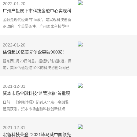
2022-01-20
晚上就公布"百度系"计划减持，这份公告令
广州产投属下市科技金融中心实现科
人猝
技信贷突破500亿！
金融是现代经济的"血液"，是实现科技创新
驱动的一个重要条件。广州国家科技型中
小企业评价三年累计入库数达3万家居全国
城市第一，科技型中小企业虽是"生于科
2022-01-20
技"，但更是"长
估值超10亿美元创企突破900家！
2021美国科技圈投资狂潮
智东西1月20日消息，据纽约时报报道，目
前，美国估值超过10亿的科技初创公司已
经有900多家，2021年科技初创公司企业
筹得的资金总额高达3300亿美金，首轮融
2021-12-31
资资金中值增长至
资本市场金融科技“监管沙箱”首批项
目正式“入箱”
日前，《金融时报》记者从北京市金融监
管局获悉，资本市场金融科技创新试点
（北京）专项工作组（下称"北京工作组"）
已完成第一批试点项目的征集遴选、专家
2021-12-31
评审、专业评估、
宏瓴科技荣登 “2021毕马威中国领先