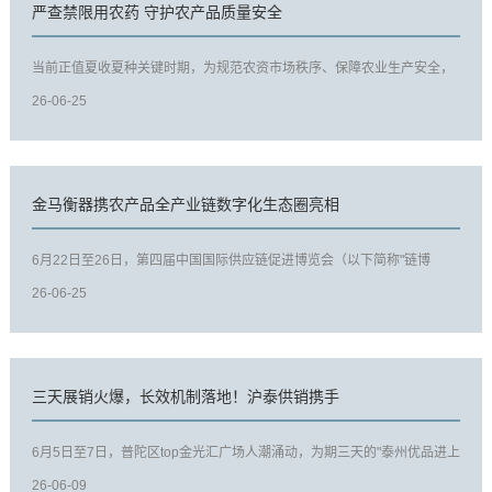
严查禁限用农药 守护农产品质量安全
当前正值夏收夏种关键时期，为规范农资市场秩序、保障农业生产安全，
连日来，三河市农业农村部门...
26-06-25
金马衡器携农产品全产业链数字化生态圈亮相
6月22日至26日，第四届中国国际供应链促进博览会（以下简称"链博
会"）在北京举办。湖南金马衡器有...
26-06-25
三天展销火爆，长效机制落地！沪泰供销携手
6月5日至7日，普陀区top金光汇广场人潮涌动，为期三天的"泰州优品进上
海"农产品展示展销活动在这...
26-06-09