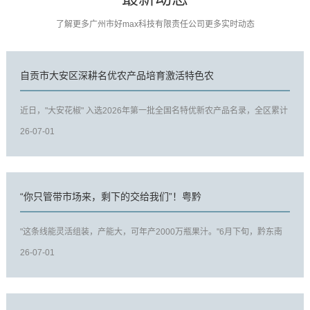
了解更多广州市好max科技有限责任公司更多实时动态
自贡市大安区深耕名优农产品培育激活特色农
近日，"大安花椒" 入选2026年第一批全国名特优新农产品名录，全区累计
入选8个。 （1）推行标准化...
26-07-01
“你只管带市场来，剩下的交给我们”！粤黔
"这条线能灵活组装，产能大，可年产2000万瓶果汁。"6月下旬，黔东南
州从江县粤黔农产品（食品）加...
26-07-01