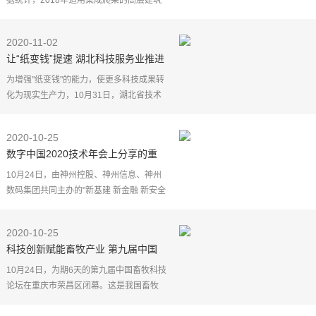
据统计，2018年适用集成爬架的高层建筑
（15层以上）为10万～12万栋,按集成爬架
每栋楼专业承包合同额100万元测算，集成
2020-11-02
爬架产业蕴藏着
让“纸变钱”提速 湖北科技服务业推进
行业自律
为增强"纸变钱"的能力，使更多科技成果转
化为现实生产力，10月31日，湖北省技术
市场协会科技服务业行业自律专业委员会
在汉成立。
2020-10-25
记者获悉，该专业委员会将推进科技服务
数字中国2020技术年会上分享的重
业
磅观点和最新思潮都在这里→
10月24日，由神州控股、神州信息、神州
数码集团共同主办的"新基建 新金融 新安全
——TECH数字中国2020技术年会"在北京
隆重开幕。权威专家、学者围绕《新基建
2020-10-25
助力新旧动能转
科技创新赋能畜牧产业 第九届中国
畜牧科技论坛在重庆举行
10月24日，为期6天的第九届中国畜牧科技
论坛在重庆市荣昌区闭幕。这是我国畜牧
科技领域规格最高、参与人数最多的交流