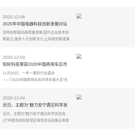
知名专家、学者、企业家对目前区块链产
业的热点话题和应用领域进行深度探讨。
2020-12-08
会后，中国工程
2020年中国电器科技创新发展论坛
将在东莞举行
坚持创新驱动高质量发展,提升企业技术创
新能力,激发人才创新活力,让科技创新成果
源源不断涌现出来,积极推动中国智能家电
成为全球电器科技创新引领者。12月10日,
2020-12-04
以"拥抱数字
知轮科技荣获2020中国商用车后市
场总评榜“创新服务平台”称号
11月30日，一年一度的行业盛会
——"2020中国商用车后市场年度大会"在
上海隆重举行，商用车后市场行业大咖齐
聚，巅峰碰撞。凭借在商用车后市场智能
2020-12-04
化服务领域的专业成就，知
近日，主题为“魅力安宁遇见科学发
现自己”中国流动科技馆区域常态化
近日，主题为"魅力安宁遇见科学发现自
巡展云南首站在安宁启动。 通
己"中国流动科技馆区域常态化巡展云南首
过充满了科技感、未来感的“时光隧
站在安宁启动。
道”，观众走进安宁市城市文化中心
通过充满了科技感、未来感的"时光隧