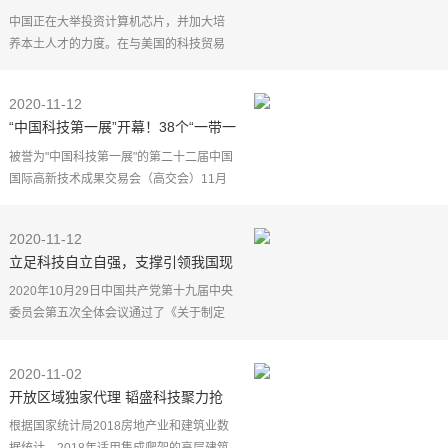
中国正在大举投资计算机芯片，并加大培
养本土人才的力度。在与美国的科技贸易
战中，中国加快了寻求技术独立自主的步
伐。
2020-11-12
标普全球市场财智的数据显示，今年以
“中国科技第一展”开幕！38个“一带一
来，中国半导
路”沿线国家参展高交会
被誉为"中国科技第一展"的第二十二届中国
国际高新技术成果交易会（高交会）11月
11日在深圳开幕。作为中国规模最大、最
具影响力的科技类展会，本届高交会吸引
2020-11-12
了全球科技界的
立足科技自立自强，支撑引领我国现
代化建设全局
2020年10月29日中国共产党第十九届中央
委员会第五次全体会议通过了《关于制定
国民经济和社会发展第十四个五年规划和
二〇三五年远景目标的建议》。建议指出,
2020-11-02
坚持创新在我国
开放区域独家代理 韬盛科技聚力抢
滩千亿级市场
根据国家统计局2018房地产业和建筑业数