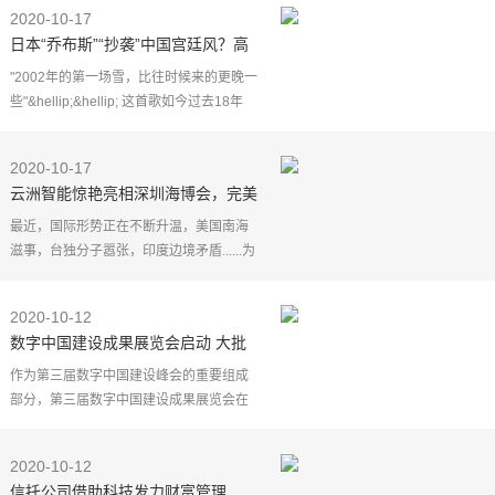
活动之一，今年共有国家有关部委、市级
2020-10-17
有关部门，10位两
日本“乔布斯”“抄袭”中国宫廷风？高
科技30分钟让空气变潮湿
"2002年的第一场雪，比往时候来的更晚一
些"&hellip;&hellip; 这首歌如今过去18年
了，至今仍然被众人津津乐道，不过放在
今年的话，这首歌应该是"2020年的秋日风
2020-10-17
光，比往时候
云洲智能惊艳亮相深圳海博会，完美
展现中国科技硬核实力
最近，国际形势正在不断升温，美国南海
滋事，台独分子嚣张，印度边境矛盾......为
打击其嚣张气焰和展现我国军事力量，10
月10日解放军在福建沿海地区，举行了多
2020-10-12
兵种联合立体
数字中国建设成果展览会启动 大批
前沿数字“黑科技”亮相
作为第三届数字中国建设峰会的重要组成
部分，第三届数字中国建设成果展览会在
福州海峡国际会展中心启动。
2020-10-12
信托公司借助科技发力财富管理