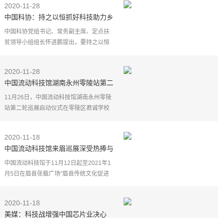
2020-11-28
道"，观众走进安宁市城市文化中心大云
大云端厅，在科普讲解员的带领下，
中国科协：持之以恒抓好科技助力乡
人们仔
村振兴和高质量发展
中国科协党组书记、常务副主席、定点扶
贫领导小组组长怀进鹏提出，要持之以恒
抓好科技助力乡村振兴和高质量发展。同
时，要紧密结合实际，协助定点扶贫县认
2020-11-28
真梳理全面脱贫后
中国流动科技馆湖南永州零陵站第二
轮巡展启动
11月26日，中国流动科技馆湖南永州零陵
站第二轮巡展启动仪式在零陵区君诚学校
举行。省科技馆副馆长蒋电波宣布巡展启
动，零陵区委副书记龙军致辞，区政协副
2020-11-18
主席蒋炳忠主持仪
中国流动科技馆来眉巡展深受热捧与
称赞
中国流动科技馆于11月12日起至2021年1
月5日在眉县张载广场"眉县传统文化促进
会"一楼大厅对外开放。几天来参观的青少
年中小学生、党政机关干部、退休老科技
2020-11-18
工作者、男女老幼
美媒：科技战增强中国芯片业决心