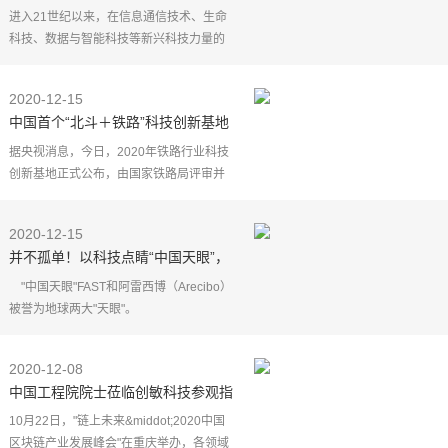
进入21世纪以来，在信息通信技术、生命
科技、数据与智能科技等新兴科技力量的
推动下，世界进入了一个新的技术时代。
单从技术形态的角度来看，当前的技术时
2020-12-15
代，显然有别于海
中国首个“北斗＋铁路”科技创新基地
正式成立
据央视消息，今日，2020年铁路行业科技
创新基地正式公布，由国家铁路局评审并
认定，我国首个"北斗＋铁路"科技创新基地
——北斗导航装备与时空信息技术铁路行
2020-12-15
业工程研究中心
并不孤单！以科技点睛“中国天眼”，
支撑人类观天梦想
"中国天眼"FAST和阿雷西博（Arecibo）
被誉为地球两大"天眼"。
近日，阿雷西博（Arecibo）射电望远
镜的坍塌，让无数人扼腕叹息，感慨观测
2020-12-08
深空只能依靠"中国天眼"FAST
中国工程院院士莅临创敏科技参观指
导
10月22日，"链上未来&middot;2020中国
区块链产业发展峰会"在重庆举办，各领域