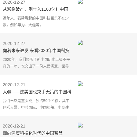
2020-12-27
从濒临破产，到年入1100亿！中国
科技巨头崛起，超越华为全球第三
近年来，强势崛起的中国科技巨头不在少
数，例如华为、大疆等。
除了华为、大疆这类知名度较高的科技企
业，还有许多热度不高，但实力却不容小
2020-12-27
觑的中国科技巨头同样值得关注
向着未来进发 来看2020年中国科技
创新重大进展
2020年，我们经历了新中国历史上极不平
凡的一年，也交出了一份人民满意、世界
瞩目、可以载入史册的答卷。中国科技创
新取得重大进展，是这份答卷中一个精彩
2020-12-21
篇章。科技工作者
大疆——连美国也束手无策的中国科
技巨头
我们当然是重头戏，独占59个名额，其中
包括大疆、中芯国际、中国船舶、中交建
等中企，北理工，北邮电、南京理工等高
校。
2020-12-21
所谓的实体清单，就是切断技术供应，让
面向深度科技化时代的中国智慧
你自生自灭