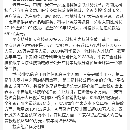
过去一年，中国平安进一步运用科技引领业务变革，将领先科
技广泛应用在金融、医疗及智慧城市等领域，全面支撑“金融服务、
医疗健康、汽车服务、房产服务、智慧城市”五大生态圈建设。通过
向市场提供创新产品和服务，科技业务发展迅猛，总收入同比增长
27.1%至821.09亿元。截至2019年12月末，科技公司估值总额达
691亿美元。
平安持续加大科技研发投入，科技实力持续突破。截至目前，
平安已设立8大研究院、57个实验室，拥有近11万名科技业务从业
人员、3.5万名研发人员、2600名科学家的一流科技人才队伍。截至
去年年底，平安的科技专利申请数累计达21383项；平安在金融科
技和数字医疗科技领域的已公开专利申请数分别位居全球第一位和
第二位。
“科技业务的真正价值体现在三个方面，首先是赋能主业，第二
是生态圈业务之间的协同效率， 第三是科技公司本身的价值。”平安
集团联席CEO、科技和数字创新业务负责人陈心颖在业绩说明会上
表示，平安运用科技深化金融主业赋能。在降低成本方面，平安智
能语音机器人已覆盖集团83%的金融销售场景、81%的客服场景，
全年累计服务量达8.5亿次，可实现每年坐席成本下降11%。在提效
方面，截至2019年12月末，AI面谈官已累计面试超600万人次，累
计减少人工面试68万小时。在风控方面，平安AI贷后管理人均管理
贷款规模达5400万元，较年初增长32%。
投资组合优势明显