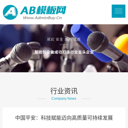
行业资讯
Company News
中国平安：科技赋能迈向高质量可持续发展