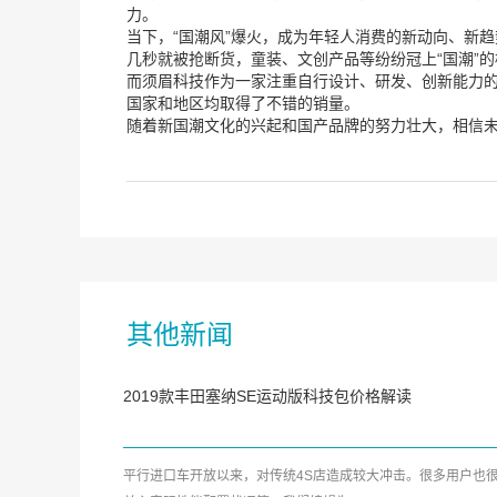
力。
当下，“国潮风”爆火，成为年轻人消费的新动向、新趋
几秒就被抢断货，童装、文创产品等纷纷冠上“国潮”
而须眉科技作为一家注重自行设计、研发、创新能力
国家和地区均取得了不错的销量。
随着新国潮文化的兴起和国产品牌的努力壮大，相信未
其他新闻
2019款丰田塞纳SE运动版科技包价格解读
平行进口车开放以来，对传统4S店造成较大冲击。很多用户也