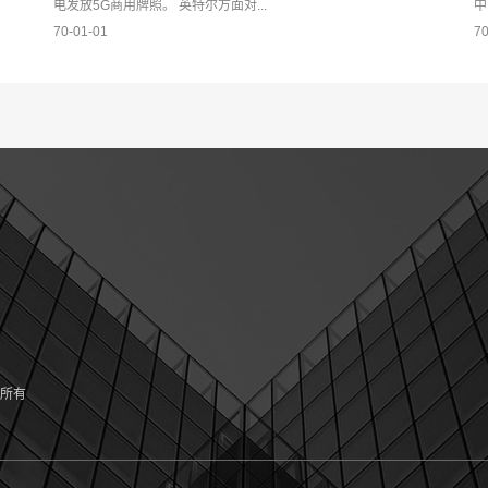
电发放5G商用牌照。 英特尔方面对...
中
70-01-01
70
权所有