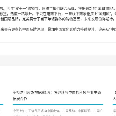
势。今年“双十一”购物节，网络主播们联合品牌，推出最新的“国潮”商
的标签，热度一路飙升。不只在电商平台，一些线下商家也搭上“国潮风”
的新国潮品牌，完美契合了当下年轻群体的购物基因，未来发展值得期待
来会有更多的中国品牌涌现，叠加中国文化影响力持续提升，迎来从“中国
英特尔回应发放5G牌照：将继续与中国的科技产业生态
拓展合作
很
今天上午，工信部正式向中国电信、中国移动、中国联通、中国广
据