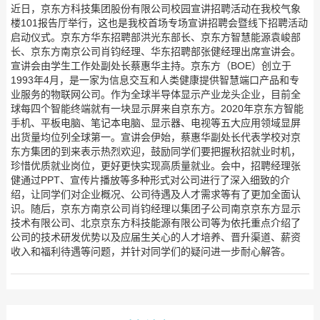
近日，京东方科技集团股份有限公司校园宣讲招聘活动在我校气象
楼101报告厅举行，这也是我校首场专场宣讲招聘会暨线下招聘活动
启动仪式。京东方华东招聘部洪光东部长、京东方智慧能源袁峻部
长、京东方南京公司肖钧经理、华东招聘部张健经理出席宣讲会。
宣讲会由学生工作处副处长蔡惠华主持。京东方（BOE）创立于
1993年4月，是一家为信息交互和人类健康提供智慧端口产品和专
业服务的物联网公司。作为全球半导体显示产业龙头企业，目前全
球每四个智能终端就有一块显示屏来自京东方。2020年京东方智能
手机、平板电脑、笔记本电脑、显示器、电视等五大应用领域显屏
出货量均位列全球第一。宣讲会伊始，蔡惠华副处长代表学校对京
东方集团的到来表示热烈欢迎，鼓励同学们要把握秋招就业时机，
珍惜优质就业岗位，更好更快实现高质量就业。会中，招聘经理张
健通过PPT、宣传片播放等多种形式对公司进行了深入细致的介
绍，让同学们对企业概况、公司待遇及人才需求等有了更加全面认
识。随后，京东方南京公司肖钧经理以集团子公司南京京东方显示
技术有限公司、北京京东方科技能源有限公司等为依托重点介绍了
公司的技术研发优势以及应届生关心的人才培养、晋升渠道、薪资
收入和福利待遇等问题，并针对同学们的疑问进一步耐心解答。