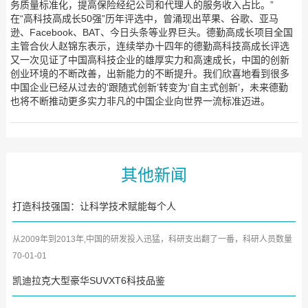
务质量标准化，提高保险经纪公司和代理人的服务收入占比。”
在“高科技高成长50强”历年评选中，曾涌现出苹果、谷歌、亚马
逊、Facebook、BAT、今日头条等业界巨头。德勤高成长项目全国
主管合伙人赵锦东表示，连续举办十四年的德勤高科技高成长评选
又一次见证了中国高科技企业的雄厚实力和高速成长，中国的创新
创业环境的不断改善，出新能力的不断提升。我们欣喜地看到很多
中国企业已经从过去的‘跟随式创新’转变为‘自主式创新’，未来德勤
也将不断推动更多实力非凡的中国企业向世界一流标准迈进。
其他新闻
打造科技强国：让科学技术赋能每个人
从2009年到2013年,中国的研发投入迅猛，科研支出翻了一番，科研人员数量
也超过美国，成为世界上拥...
70-01-01
凯迪拉克大型豪华SUVXT6科技品鉴