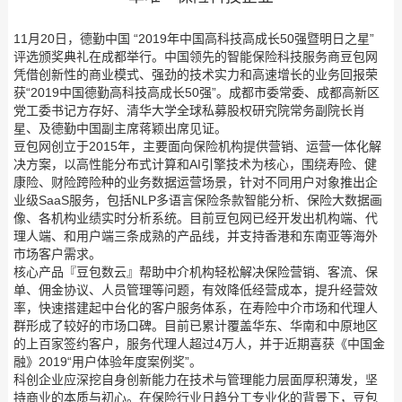
11月20日，德勤中国 “2019年中国高科技高成长50强暨明日之星”
评选颁奖典礼在成都举行。中国领先的智能保险科技服务商豆包网
凭借创新性的商业模式、强劲的技术实力和高速增长的业务回报荣
获“2019中国德勤高科技高成长50强”。成都市委常委、成都高新区
党工委书记方存好、清华大学全球私募股权研究院常务副院长肖
星、及德勤中国副主席蒋颖出席见证。
豆包网创立于2015年，主要面向保险机构提供营销、运营一体化解
决方案，以高性能分布式计算和AI引擎技术为核心，围绕寿险、健
康险、财险跨险种的业务数据运营场景，针对不同用户对象推出企
业级SaaS服务，包括NLP多语言保险条款智能分析、保险大数据画
像、各机构业绩实时分析系统。目前豆包网已经开发出机构端、代
理人端、和用户端三条成熟的产品线，并支持香港和东南亚等海外
市场客户需求。
核心产品『豆包数云』帮助中介机构轻松解决保险营销、客流、保
单、佣金协议、人员管理等问题，有效降低经营成本，提升经营效
率，快速搭建起中台化的客户服务体系，在寿险中介市场和代理人
群形成了较好的市场口碑。目前已累计覆盖华东、华南和中原地区
的上百家签约客户，服务代理人超过4万人，并于近期喜获《中国金
融》2019“用户体验年度案例奖”。
科创企业应深挖自身创新能力在技术与管理能力层面厚积薄发，坚
持商业的本质与初心。在保险行业日趋分工专业化的背景下，豆包