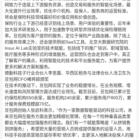
网致力于连接上下游服务资源，创造交易和服务的智能化场景，最
大化提升行业效率，优化中介机构、投保人、服务商的运营标准，
将会是保险科技领域最好的价值应用和价值创造。
保险行业上下游已经意识到线上场景、用户体验的重要性，近年来
加大技术研发投入，用于加速数字化转型并持续优化保险理赔效
率。豆包网为客户提供的服务，定位于保险产业路由器，除了线上
的服务效果之外，还会提供例如SaaS工具、北京大数据研究院的
Insur AI Lab实验室的技术赋能，包括线下的推广培训、职域营销、
医疗服务等多种形式的增值服务。运营团队也会走到客户中，真正
了解客户的痛点，利用智能化的技术和平台服务能力，为客户提供
更多的解决方案和服务。
德勤科技子行业合伙人李思嘉、华西区税务与法律合伙人汤卫东为
豆包网CFO褚将超颁奖
在技术的推动下，豆包网实现了业务的稳健增长，在业务规模、增
长速度和风险管理方面达成行业领先。截至目前，豆包网已累计签
约保险机构550余家，服务机构240余家，累计服务用户800万，累
计服务保费规模超70亿。
豆包网创始人张启科表示，“作为一家数据智能驱动的科技公司，未
来豆包网在服务方面会更加精细化管理，在每一个险种垂直品类里
都会大幅度地加强服务的理念。我们有一个赋能策略是『从拼销售
到拼服务』，希望把大量的营销人员转成提供服务的运营人员，用
科技手段提高营销员留存率和“绩优率”，去更深入地解决投保人的服