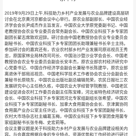
2019年9月29日上午,科技助力乡村产业发展与农业品牌建设高层研
讨会在北京黄河京都会议中心举行。原农业部副部长、中国农业经
济学会会长尹成杰作主旨发言，中国农业大学原党委副书记、中国
老教授协会农业专业委员会常务副会长、中国农业科技下乡专家团
副团长翟志席致欢迎辞。研讨会由中国老教授协会农业专业委员会
副秘书长、中国农业科技下乡专家团团长助理兼秘书长辛士主持。
参加研讨会的嘉宾还有，农业农村部乡村产业发展司原巡视员王秀
忠，原国家林业局林改司司长、中国治沙暨沙业学会会长、中国老
教授协会农业专业委员会副会长安丰杰，原农业部农村经济研究中
心党委书记、中国合作经济学会副会长兼秘书长陈建华，原农业部
离退休干部局巡视员、中国老科学技术工作者协会农业分会副会长
兼秘书长原晓东，中国农业出版社副总编辑苑荣，农民日报社三农
发展研究中心主任杨久栋，中国农业大学经管学院教授、中国老区
建设促进会农村工作委员会副主任陈宝峰，河北省特色经济研究会
会长、中国农业科技下乡专家团河北专家组副组长张希望，中国农
业科技下乡专家团副秘书长、加拿大食用菌协会会长、京津冀协同
食用菌产业办公室主任许远，中国农业科技下乡专家团副秘书长、
农村大市场杂志社主编葛玉梅，中国农业科技下乡专家团食用菌专
家组副秘书长张冬梅、史宏莉等。
会议主要议题是关于科技助力乡村产业发展与农业品牌建设相关内
容。与会嘉宾根据自身的专业特点、资源优势和工作经验进行研讨