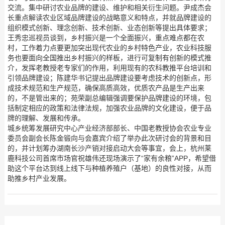
交流。集中研讨农业品牌的建设、维护和相关衍生问题。尹成杰会
长重点解读农业区域品牌建设的战略意义和特点，并就品牌建设的
组织模式创新、理念创新、技术创新、业态创新等提出具体要求；
王秀忠巡视员谈到，乡村振兴是一个全面振兴，重点难点都在农
村，工作着力点要更加突出现代农业的乡村特色产业，农业科技服
务也要面向全国推出乡村振兴的样板，进行可复制有创新的模式推
介，发挥老教授老专家们的作用，利用现有的农科教推平台培训和
引领品牌建设；陈建华书记提出品牌建设要考虑技术的创新点，形
成技术规范和生产规范，确保高质高效，优质农产品是生产出来
的，不是管出来的；苑荣副总编辑强调要保护品牌建设的环境，包
括制定相应的政策和法律法规，加强农业品牌的文化建设，便于品
牌的理解、发展和传承。
城乡统筹发展研究中心产业经济部部长、中国老教授协会农业专业
委员会副会长陈金锻向与会嘉宾介绍了举办此次研讨会的背景和目
的，并计划筹办湖南长沙产销对接启动大会等事宜，会上，杭州莱
鹿科技公司首席市场官祝雄伟还现场演示了“家有余粮”APP，希望借
助这个平台达到线上线下与种植养殖户（基地）的良性对接，从而
助推乡村产业发展。