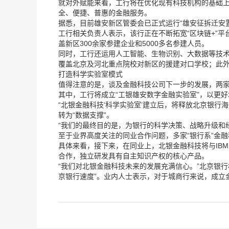
就对外赋能来看，工行将在优化现有科技机构的基础
全、便捷、普惠的金融服务。
据悉，目前雄安新区管委会已正式运行“雄安征拆迁安
工行相关负责人表示，该行正在不断拓宽“区块链+”
盖新区300余家参建企业和5000多名参建人员。
同时，工行还运用人工智能、生物识别、大数据等技
覆盖北京及河北重点院校对新区的援建对口学校；此
打造科学实验室模式
值得注意的是，谈及金融科技公司下一步的发展，两家
其中，工行将成立“工银雄安数字金融实验室”，以更好
“北银金融科技‘科学实验室’建立后，将释放北京银行
转为“数据支撑”。
“我们的最终目的是，为银行的科学决策、战略升级和
至于业界高度关注的同业合作问题，多家“银行系”金融
具体来看，接下来，在同业上，北银金融科技将与IB
合作，独立研发具有自主知识产权的核心产品。
“我们对北银金融科技未来的发展充满信心。”北京银
京银行速度”。业内人士表示，对于城商行来说，成立