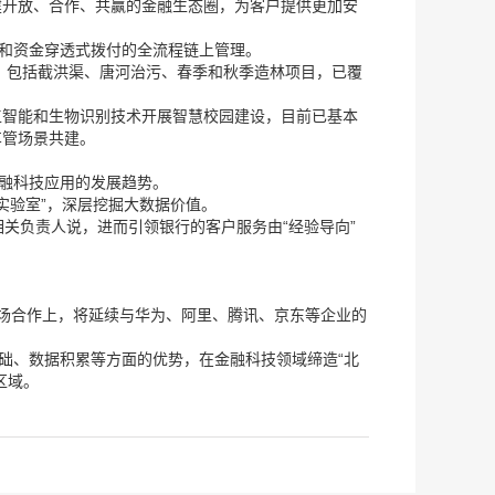
建开放、合作、共赢的金融生态圈，为客户提供更加安
案和资金穿透式拨付的全流程链上管理。
，包括截洪渠、唐河治污、春季和秋季造林项目，已覆
工智能和生物识别技术开展智慧校园建设，目前已基本
车管场景共建。
金融科技应用的发展趋势。
学实验室”，深层挖掘大数据价值。
相关负责人说，进而引领银行的客户服务由“经验导向”
市场合作上，将延续与华为、阿里、腾讯、京东等企业的
础、数据积累等方面的优势，在金融科技领域缔造“北
区域。