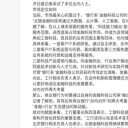
济日报记者采访了多位业内人士。
市场定位如何
当前，市场最关心的莫过于，“银行系”金融科技公司
“北银金融科技将通过大数据、云计算、人工智能、区
据了解，在以上诸多层面的服务里，“科技能力输出”
服务范围，进而逐渐占领金融科技市场，并成为该领
再如工银科技，其目前的业务范围主要有四块，也均强
具体来看，一是客户IT系统研发。通过自主研发、合作
二是客户IT系统运营与托管。面向集团及第三方服务
业务系统的托管和运维支持等服务。
三是科技产品营销与输出。向金融同业、行业用户输
四是技术创新与人才引进。针对新技术研究与实践开
尽管“银行系”金融科技公司目前的市场定位清晰、发
对此，工行相关负责人表示，在运作机制和管理模式
以更好地适应金融科技的发展要求。
对内对外两大考量
那么，商业银行为何要通过自身的金融科技公司来“输
记者了解到，其背后有商业银行“对内对外”的两大考
“金融+行业”生态建设的新动能。
就对内赋能来看，工行董事长陈四清表示，工银科技是
架构开放化转型的重要支撑。“工行坚持以信息技术变革
北京银行相关负责人也表示，北银金融科技将继续聚焦