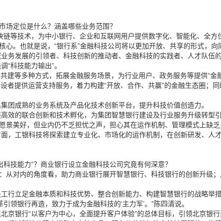
的市场定位是什么？涵盖哪些业务范围？
块链等技术，为中小银行、企业和互联网用户提供数字化、智能化、全方
是核心。也就是说，“银行系”金融科技公司将以更加开放、共享的形式，
域业务发展的引领者、科技创新的推动者、金融科技的实践者、人才队伍
调“科技能力输出”。
共建等多种方式，拓展金融服务场景，为行业用户、政务服务等提供“金融+
建设者提供运营支持服务，着力构建“开放、合作、共赢”的金融生态圈；同
出集团成熟的业务系统及产品化技术创新平台，提升科技价值创造力。
展高效的联合创新和技术孵化，为集团智慧银行建设及行业服务升级转型
展愿景美好，但业内仍不乏担忧之声，担心其在运作机制、管理模式上缺
方面，工银科技将探索建立专业化、市场化的运作机制，在创新研发、人
出科技能力”？商业银行设立金融科技公司究竟有何深意？
量：从对内的角度看，助力商业银行展开智慧银行、科技银行的创新升级
工行立足金融本质和科技优势、整合创新能力、构建智慧银行的战略举措
引领银行再造，致力于成为金融科技的‘主力军’。”陈四清说。
北京银行“以客户为中心，全面提升客户体验”的总体目标，引领北京银