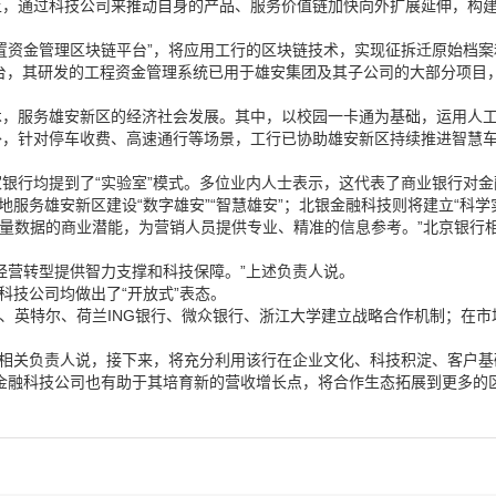
上，通过科技公司来推动自身的产品、服务价值链加快向外扩展延伸，构
置资金管理区块链平台”，将应用工行的区块链技术，实现征拆迁原始档
平台，其研发的工程资金管理系统已用于雄安集团及其子公司的大部分项目
术，服务雄安新区的经济社会发展。其中，以校园一卡通为基础，运用人
外，针对停车收费、高速通行等场景，工行已协助雄安新区持续推进智慧
银行均提到了“实验室”模式。多位业内人士表示，这代表了商业银行对
地服务雄安新区建设“数字雄安”“智慧雄安”；北银金融科技则将建立“科
海量数据的商业潜能，为营销人员提供专业、精准的信息参考。”北京银行
经营转型提供智力支撑和科技保障。”上述负责人说。
科技公司均做出了“开放式”表态。
M、英特尔、荷兰ING银行、微众银行、浙江大学建立战略合作机制；在
行相关负责人说，接下来，将充分利用该行在企业文化、科技积淀、客户基
金融科技公司也有助于其培育新的营收增长点，将合作生态拓展到更多的