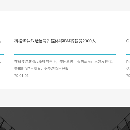
，
科技泡沫危险信号？媒体称IBM将裁员2000人
G
、
在科技泡沫引起质疑的当下，美国科技巨头的裁员让人越发担忧。
P
美东时间7日周五，据华尔街日报报...
达
70-01-01
70