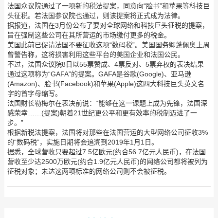
法国众议院通过了一项新的税法提案，同意向“脸书”和苹果等科技巨
头征税。若法国参议院也通过，则该提案将正式成为法律。
据报道，法国在3月份公布了要对全球网络和科技巨头征税的提案，
旨在强制这些公司在其所营运的市场缴付更多的税金。
美国此前已促请法国不要征收这项“数码税”。美国国务卿蓬佩奥上周
曾警告称，这将损害利用这些平台的美国企业和法国公民。
不过，法国众议院8日以55票赞成、4票反对、5票弃权的表决结果
通过这项称为“GAFA”的提案。GAFA是谷歌(Google)、亚马逊
(Amazon)、脸书(Facebook)和苹果(Apple)这四大科技巨头英文名
字的首字母缩写。
法国财长勒梅尔在表决前说：“能够在这一课题上成为先锋，法国深
感荣幸……(提案)朝着21世纪更公平和更有效率的税制迈进了一
步。”
根据新税法提案，法国将对那些在法国营运的大型网络公司征收3%
的“数码税”，实施日期将会追溯到2019年1月1日。
据悉，全球营收只要超过7.5亿欧元(约合56.7亿元人民币)，在法国
营收至少达2500万欧元(约合1.9亿元人民币)的网络公司都将被列为
征税对象；未达这两项标准的网络公司则不会被征税。